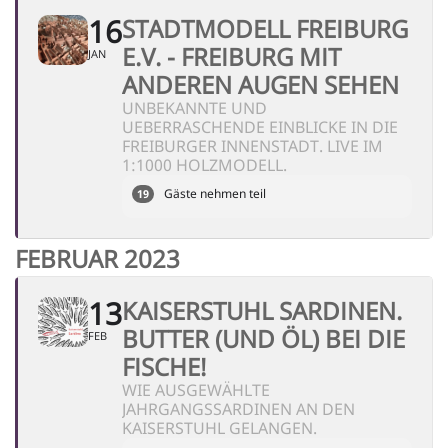
16
STADTMODELL FREIBURG
E.V. - FREIBURG MIT
JAN
ANDEREN AUGEN SEHEN
UNBEKANNTE UND
UEBERRASCHENDE EINBLICKE IN DIE
FREIBURGER INNENSTADT. LIVE IM
1:1000 HOLZMODELL.
Gäste nehmen teil
19
FEBRUAR 2023
13
KAISERSTUHL SARDINEN.
BUTTER (UND ÖL) BEI DIE
FEB
FISCHE!
WIE AUSGEWÄHLTE
JAHRGANGSSARDINEN AN DEN
KAISERSTUHL GELANGEN.