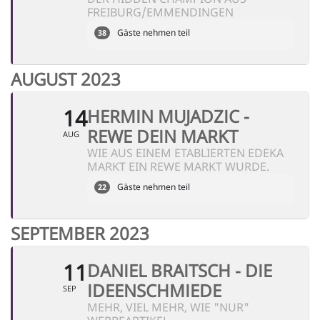
FREIBURG/EMMENDINGEN
Gäste nehmen teil
38
AUGUST 2023
14
HERMIN MUJADZIC -
REWE DEIN MARKT
AUG
WIE AUS EINEM ETABLIERTEN EDEKA
MARKT EIN REWE MARKT WURDE.
Gäste nehmen teil
22
SEPTEMBER 2023
11
DANIEL BRAITSCH - DIE
IDEENSCHMIEDE
SEP
MEHR, VIEL MEHR, WIE "NUR"