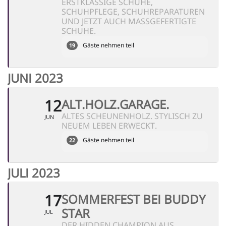
ERSTKLASSIGE SCHUHE,
SCHUHPFLEGE, SCHUHREPARATUREN
UND JETZT AUCH MASSGEFERTIGTE S
CHUHE.
Gäste nehmen teil
19
JUNI 2023
12
ALT.HOLZ.GARAGE.
ALTES SCHEUNENHOLZ. STYLISCH ZU
JUN
NEUEM LEBEN ERWECKT.
Gäste nehmen teil
22
JULI 2023
17
SOMMERFEST BEI BUDDY
STAR
JUL
DER HIDDEN CHAMPION AUS