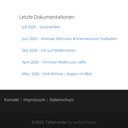
Letzte Dokumentationen
Juli 2026 – Sommerfest
Juni 2026 – Andreas Seltmann & Krematorium Südbaden
Mai 2026 – irie surf Wellenreiten
April 2026 – Christian Widera piu caffe
März 2026 – Dirk Böhme | Region im Blick
Kontakt
|
Impressum
|
Datenschutz
©2026 Tafelrunde
by
weberfinanz