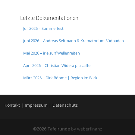
Letzte Dokumentationen
Juli 2026 – Sommerfest
Juni 2026 – Andreas Seltmann & Krematorium Südbaden
Mai 2026 – irie surf Wellenreiten
April 2026 – Christian Widera piu caffe
März 2026 – Dirk Böhme | Region im Blick
Kontakt
|
Impressum
|
Datenschutz
©2026 Tafelrunde
by
weberfinanz