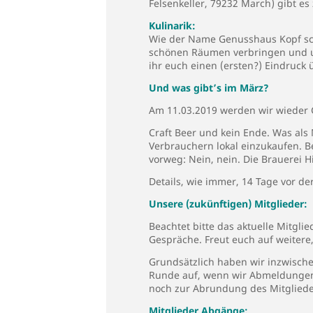
Felsenkeller, 79232 March) gibt es
Kulinarik:
Wie der Name Genusshaus Kopf sch
schönen Räumen verbringen und un
ihr euch einen (ersten?) Eindruck 
Und was gibt’s im März?
Am 11.03.2019 werden wir wieder 
Craft Beer und kein Ende. Was als 
Verbrauchern lokal einzukaufen. 
vorweg: Nein, nein. Die Brauerei H
Details, wie immer, 14 Tage vor de
Unsere (zukünftigen) Mitglieder:
Beachtet bitte das aktuelle Mitglie
Gespräche. Freut euch auf weitere
Grundsätzlich haben wir inzwisch
Runde auf, wenn wir Abmeldungen 
noch zur Abrundung des Mitglieder
Mitglieder Abgänge: