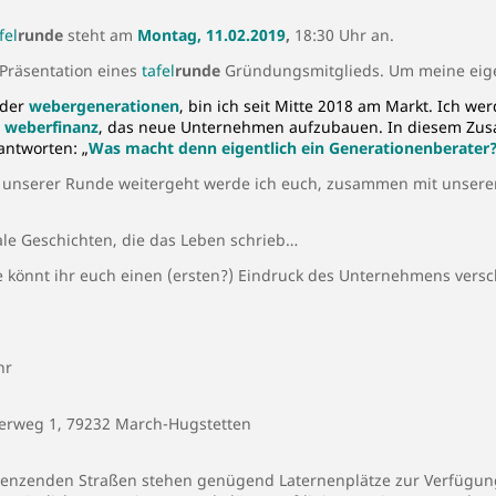
fel
runde
steht am
Montag, 11.02.2019
,
18:30 Uhr an.
 Präsentation eines
tafel
runde
Gründungsmitglieds. Um meine eig
 der
webergenerationen
, bin ich seit Mitte 2018 am Markt. Ich we
r
weberfinanz
, das neue Unternehmen aufzubauen. In diesem Zu
antworten: „
Was macht denn eigentlich ein Generationenberater
 unserer Runde weitergeht werde ich euch, zusammen mit unse
le Geschichten, die das Leben schrieb…
e
könnt ihr euch einen (ersten?) Eindruck des Unternehmens versc
hr
terweg 1, 79232 March-Hugstetten
enzenden Straßen stehen genügend Laternenplätze zur Verfügung