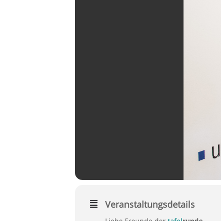
Veranstaltungsdetails
Liebe Freunde der
tafel
runde
,