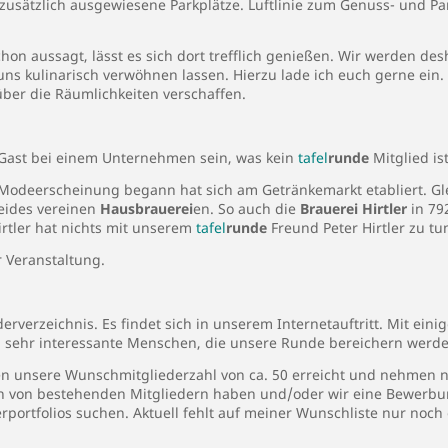
 zusätzlich ausgewiesene Parkplätze. Luftlinie zum Genuss- und Pa
on aussagt, lässt es sich dort trefflich genießen. Wir werden d
s kulinarisch verwöhnen lassen. Hierzu lade ich euch gerne ein.
über die Räumlichkeiten verschaffen.
Gast bei einem Unternehmen sein, was kein
tafel
runde
Mitglied ist
Modeerscheinung begann hat sich am Getränkemarkt etabliert. Gleic
Beides vereinen
Hausbrauerei
en. So auch die
Brauerei Hirtler
in 79
irtler hat nichts mit unserem
tafel
runde
Freund Peter Hirtler zu tu
r Veranstaltung.
derverzeichnis. Es findet sich in unserem Internetauftritt. Mit eini
, sehr interessante Menschen, die unsere Runde bereichern werde
en unsere Wunschmitgliederzahl von ca. 50 erreicht und nehmen n
von bestehenden Mitgliedern haben und/oder wir eine Bewerbung
portfolios suchen. Aktuell fehlt auf meiner Wunschliste nur noch 