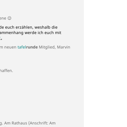
ene 😉
rde euch erzählen, weshalb die
sammenhang werde ich euch mit
?
„
rem neuen
tafel
runde
Mitglied, Marvin
haffen.
. Am Rathaus (Anschrift: Am