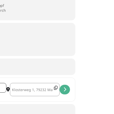
opf
arch
Destination Address - tafelrunde - weber generationen []