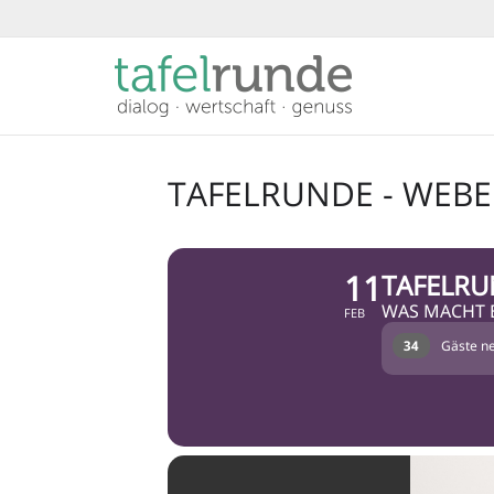
TAFELRUNDE - WEB
11
TAFELRU
WAS MACHT 
FEB
34
Gäste ne