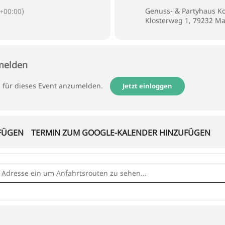
Genuss- & Partyhaus K
+00:00)
Klosterweg 1, 79232 M
nmelden
h für dieses Event anzumelden.
Jetzt einloggen
FÜGEN
TERMIN ZUM GOOGLE-KALENDER HINZUFÜGEN
elrunde - weber generationen []