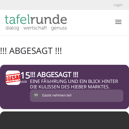
Login
Toggl
!!! ABGESAGT !!!
15
!!! ABGESAGT !!!
EINE FÃ¼HRUNG UND EIN BLICK HINTER
MÄR
DIE KULISSEN DES HIEBER MARKTES.
Gäste nehmen teil
11