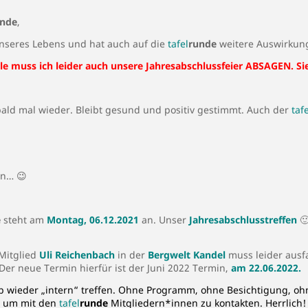
unde
,
unseres Lebens und hat auch auf die
tafel
runde
weitere Auswirkun
e muss ich leider auch unsere Jahresabschlussfeier ABSAGEN. Sie
 bald mal wieder. Bleibt gesund und positiv gestimmt. Auch der
tafe
en… 😉
e
steht am
Montag, 06.12.2021
an. Unser
Jahresabschlusstreffen

 Mitglied
Uli Reichenbach
in der
Bergwelt Kandel
muss leider ausfa
er neue Termin hierfür ist der Juni 2022 Termin,
am 22.06.2022.
b wieder „intern“ treffen. Ohne Programm, ohne Besichtigung, oh
, um mit den
tafel
runde
Mitgliedern*innen zu kontakten. Herrlich!