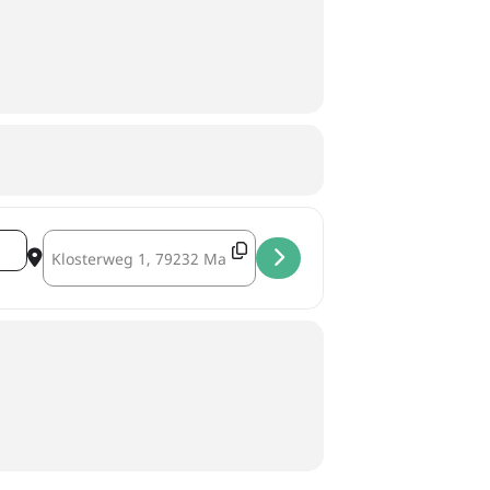
Destination Address - !!! A B G E S A G T !!! []