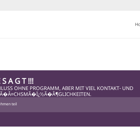
H
 S A G T !!!
HLUSS OHNE PROGRAMM, ABER MIT VIEL KONTAKT- UND
Ã�Â¤CHSMÃ�Ï¿½Ã�Â¶GLICHKEITEN.
hmen teil