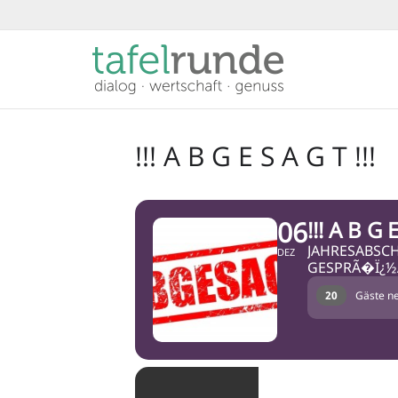
!!! A B G E S A G T !!!
06
!!! A B G E
JAHRESABSC
DEZ
GESPRÃ�Ï¿½
20
Gäste ne