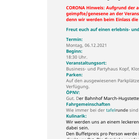
CORONA Hinweis: Aufgrund der ak
geimpfte/genesene an der Veransta
denn wir werden beim Einlass die
Freut euch auf einen erlebnis- u
Termin:
Montag, 06.12.2021
Beginn:
18:30 Uhr.
Veranstaltungsort:
Business- und Partyhaus Kopf, Klo
Parken:
Auf den ausgewiesenen Parkplätze
Verfügung.
ÖPNV:
Gut. D
er Bahnhof March-Hugstetten
Fahrgemeinschaften
Wie immer bei der
tafel
runde
sind
Kulinarik:
Wir werden uns an einem leckeren B
dabei sein.
Den Buffetpreis pro Person werde