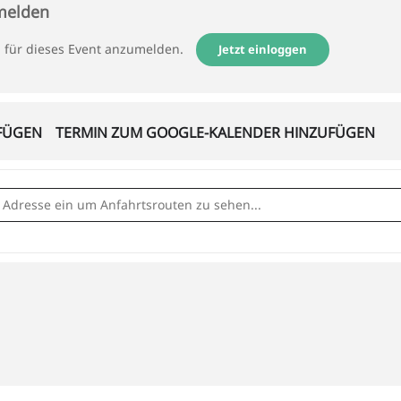
nmelden
h für dieses Event anzumelden.
Jetzt einloggen
FÜGEN
TERMIN ZUM GOOGLE-KALENDER HINZUFÜGEN
A B G E S A G T !!! []