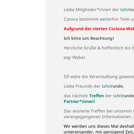
Liebe Mitglieder*innen der
tafel
r
Corona bestimmt weiterhin Teile 
Aufgrund der vierten Coriona-Well
Ich bitte um Beachtung!
Herzliche Grüße & hoffentlich bis
Jogi Weber
SO wäre die Veranstaltung gewes
Liebe Freunde der
tafel
runde
,
das nächste
Treffen
der
tafel
rund
Partner*innen!
Das avisierte Treffen bei unserem
vorangegangenen Informationen. D
Wir werden uns dieses Mal deshal
untereinander, mit genügend Zeit