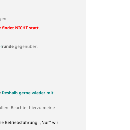
gen.
 findet NICHT statt.
l
runde
gegenüber.

Deshalb gerne wieder mit
llen. Beachtet hierzu meine
ne Betriebsführung. „Nur“ wir