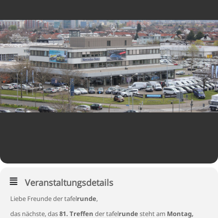
Veranstaltungsdetails
Liebe Freunde der tafel
runde
,
das nächste, das
81. Treffen
der tafel
runde
steht am
Montag,