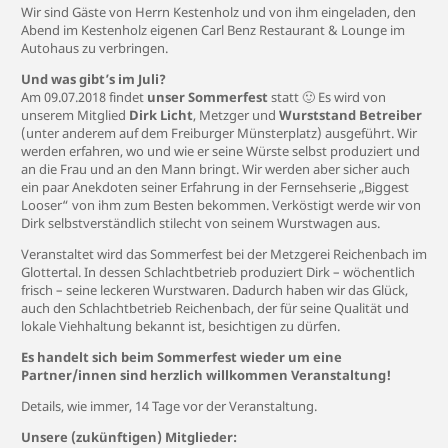
Wir sind Gäste von Herrn Kestenholz und von ihm eingeladen, den
Abend im Kestenholz eigenen Carl Benz Restaurant & Lounge im
Autohaus zu verbringen.
Und was gibt’s im Juli?
Am 09.07.2018 findet
unser Sommerfest
statt 🙂 Es wird von
unserem Mitglied
Dirk Licht
, Metzger und
Wurststand Betreiber
(unter anderem auf dem Freiburger Münsterplatz) ausgeführt. Wir
werden erfahren, wo und wie er seine Würste selbst produziert und
an die Frau und an den Mann bringt. Wir werden aber sicher auch
ein paar Anekdoten seiner Erfahrung in der Fernsehserie „Biggest
Looser“ von ihm zum Besten bekommen. Verköstigt werde wir von
Dirk selbstverständlich stilecht von seinem Wurstwagen aus.
Veranstaltet wird das Sommerfest bei der Metzgerei Reichenbach im
Glottertal. In dessen Schlachtbetrieb produziert Dirk – wöchentlich
frisch – seine leckeren Wurstwaren. Dadurch haben wir das Glück,
auch den Schlachtbetrieb Reichenbach, der für seine Qualität und
lokale Viehhaltung bekannt ist, besichtigen zu dürfen.
Es handelt sich beim Sommerfest wieder um eine
Partner/innen sind herzlich willkommen Veranstaltung!
Details, wie immer, 14 Tage vor der Veranstaltung.
Unsere (zukünftigen) Mitglieder: