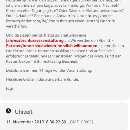
Hotelbetten, die in den letzten Jahren gebaut wurden, behaupten?
Ist die wunderschöne Lage, abseits Freiburgs, Vor- oder Nachteil?
Kommen eher Tagungsgäste? Oder Gäste des Gesundheitsressorts?
Oder Urlauber? Pepe hat die Antworten. Unter https://hotel-
freiburg.dorint.com/de/ könnt ihr euch einen (ersten) Eindruck
verschaffen.
Und da Dezember ist, bietet sich natürlich eine
Jahresabschlussveranstaltung
an. Wir werden den Abend –
Partner/innen sind wieder herzlich willkommen
– gemütlich im
Hotelrestaurant zusammen ausklingen lassen und auf ein sehr
erfolgreiches
tafel
runde Jahr anstoßen. Wegen des Menüs und der
Kosten bekommt ihr rechtzeitig Bescheid.
Details, wie immer, 14 Tage vor der Veranstaltung.
Herzliche Grüße in die wunderbare Runde.
Jogi
Uhrzeit
11. November 2019
18:30
-
22:30
(GMT+00:00)