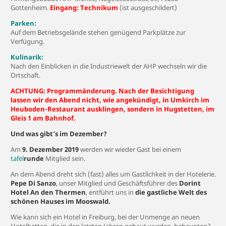
Gottenheim.
Eingang: Technikum
(ist ausgeschildert)
Parken:
Auf dem Betriebsgelände stehen genügend Parkplätze zur
Verfügung.
Kulinarik:
Nach den Einblicken in die Industriewelt der AHP wechseln wir die
Ortschaft.
ACHTUNG: Programmänderung. Nach der Besichtigung
lassen wir den Abend nicht, wie angekündigt, in Umkirch im
Heuboden-Restaurant ausklingen, sondern in Hugstetten, im
Gleis 1 am Bahnhof.
Und was gibt’s im Dezember?
Am
9. Dezember 2019
werden wir wieder Gast bei einem
tafel
runde
Mitglied sein.
An dem Abend dreht sich (fast) alles um Gastlichkeit in der Hotelerie.
Pepe Di Sanzo
, unser Mitglied und Geschäftsführer des
Dorint
Hotel An den Thermen
, entführt uns in
die gastliche Welt des
schönen Hauses im Mooswald.
Wie kann sich ein Hotel in Freiburg, bei der Unmenge an neuen