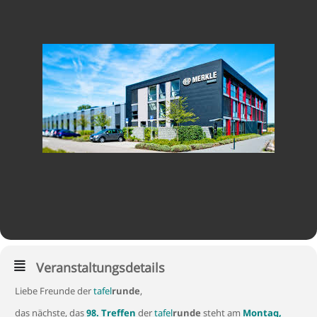
Veranstaltungsdetails
Liebe Freunde der
tafel
runde
,
das nächste, das
98. Treffen
der
tafel
runde
steht am
Montag,