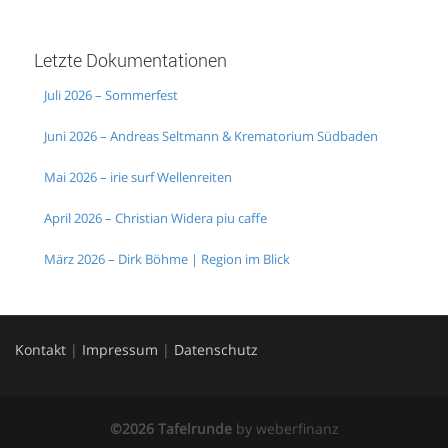
Letzte Dokumentationen
Juli 2026 – Sommerfest
Juni 2026 – Andreas Seltmann & Krematorium Südbaden
Mai 2026 – irie surf Wellenreiten
April 2026 – Christian Widera piu caffe
März 2026 – Dirk Böhme | Region im Blick
Kontakt
|
Impressum
|
Datenschutz
©2026 Tafelrunde
by
weberfinanz