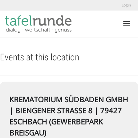
Login
Toggl
Events at this location
KREMATORIUM SÜDBADEN GMBH
| BIENGENER STRASSE 8 | 79427 E
SCHBACH (GEWERBEPARK B
REISGAU)